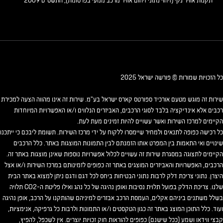
תקנות אוויר נקי (זיהוי נתוני זיהום אוויר מרכב מנועי בפרסומת), התשס"ט 2009
כל הזכויות שמורות © פורשה ישראל 2025
שירות זה מוגש מטעם אורכיד ספורטס קארס ישראל בע"מ. שירות זה אינו מהווה הצעה למכירת
רכבים אלא אינדיקציה בלבד לסוגי הרכבים, האביזרים הנלווים ו/או האפשרויות המיוחדות
הקיימים למרכז השירות ואשר עשויים להיות זמינים מעת לעת.
כל רכישה כפופה לתנאים ולמחיר שיימסרו ללקוח על ידי מרכז השירות. תשומת ליבכם כי ייתכנו
שינויים ואי התאמות בין המפרט אותו הזמנתם לבין התמונות המוצגות באתר. כלל הרכבים
הקיימים לתצוגה במסגרת שירות זה עשויים לכלול אפשרויות נוספות שאינן מוצגות באתר זה.
הרכבים, האפשרויות והאביזרים המוצגים באתר זה כפופים לזמינותם במרכז השירות ו/או אצל
היצרן. נתוני צריכת דלק לרבות נתוני הבטיחות ביחס לכל דגם ודגם ניתן למצוא באתר הבית
שלנו. צריכת הדלק בפועל תלוית נסיבות ואופן נהיגה של כל נהג ואילו פליטת ה-CO2 תלויה
בשלל משתנים ביניהם אקלים, העמסת הרכב אבזרים למיניהם שהותקנו על הרכב, אופן נהיגה
ועוד. כלל התוכן המוצג באתר זה כגון הטקסטים ו/או התמונות ולרבות כל גרפיקה, אנימציות,
קבצי ווידאו ושמע (ככל שישנם) כפופים להוראות חוק זכויות יוצרים. אין לשכפל, להפיץ,