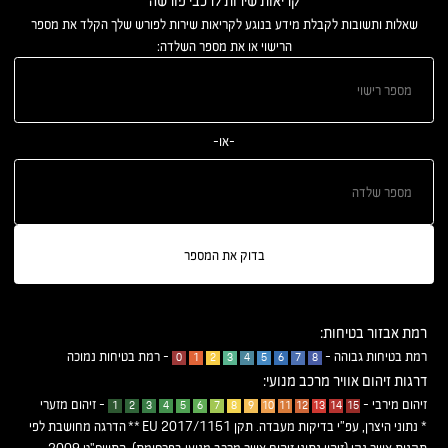
קריאות שירות לרכבי פורשה
שאלות ותשובות לקבלת מידע בנוגע לקריאות שירות לפורש שלך הקלד את מספר
הרישוי או את מספר השלדה:
-או-
בדוק את המספר
רמת אבזור בטיחות:
רמת בטיחות גבוהה -
- רמת בטיחות נמוכה
0
1
2
3
4
5
6
7
8
דרגות זיהום אוויר מרכב מנועי:
זיהום מירבי -
- זיהום מזערי
1
2
3
4
5
6
7
8
9
10
11
12
13
14
15
* נתוני היצרן, עפ”י בדיקות מעבדה. תקן EU 2017/1151 ** הדרגה מחושבת לפי