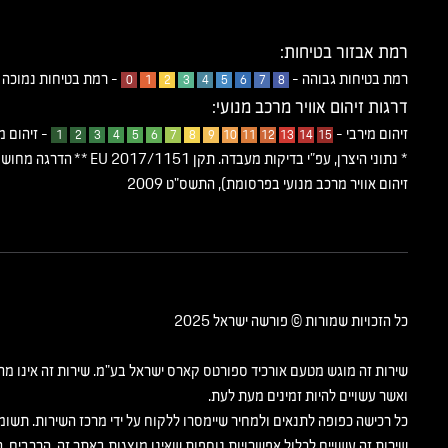
רמת אבזור בטיחות:
רמת בטיחות גבוהה -
- רמת בטיחות נמוכה
0
1
2
3
4
5
6
7
8
דרגות זיהום אוויר מרכב מנועי:
זיהום מירבי -
- זיהום מ
1
2
3
4
5
6
7
8
9
10
11
12
13
14
15
* נתוני היצרן, עפ”י בדיקות מעבדה
זיהום אוויר מרכב מנועי בפרסומת), התשס"ט 2009
כל הזכויות שמורות © פורשה ישראל 2025
שירות זה מוגש מטעם אורכיד ספורטס קארס ישראל בע"מ. שירות זה אינו מהו
ואשר עשויים להיות זמינים מעת לעת.
כל רכישה כפופה לתנאים ולמחיר שיימסרו ללקוח על ידי מרכז השירות. תשומ
שירות זה עשויים לכלול אפשרויות נוספות שאינן מוצגות באתר זה. הרכבים, 