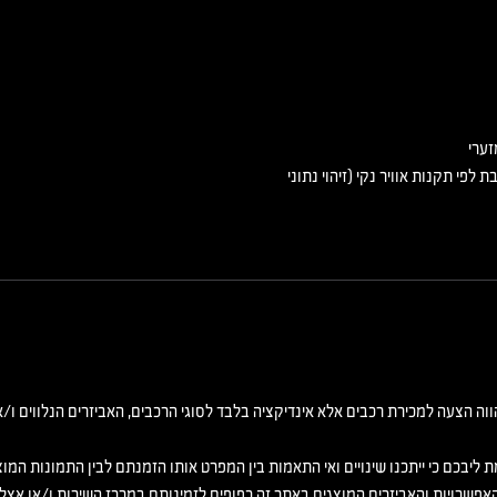
זערי
. תקן EU 2017/1151 ** הדרגה מחושבת לפי תקנות אוויר נקי (זיהוי נתוני
וה הצעה למכירת רכבים אלא אינדיקציה בלבד לסוגי הרכבים, האביזרים הנלווים ו/
ת ליבכם כי ייתכנו שינויים ואי התאמות בין המפרט אותו הזמנתם לבין התמונות המ
האפשרויות והאביזרים המוצגים באתר זה כפופים לזמינותם במרכז השירות ו/או אצל ה