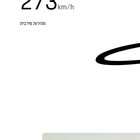
273
km/h
מהירות מירבית