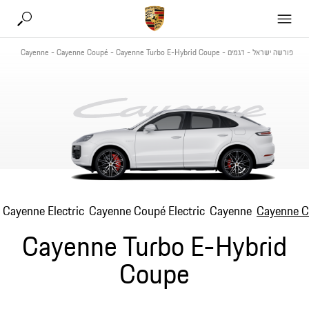
פורשה ישראל
-
דגמים
-
Cayenne Turbo E-Hybrid Coupe
-
Cayenne Coupé
-
Cayenne
Cayenne Electric
Cayenne Coupé Electric
Cayenne
Cayenne 
Cayenne Turbo E-Hybrid
Coupe