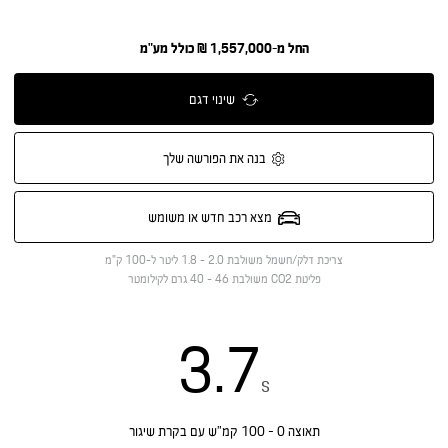
החל מ-1,557,000 ₪ כולל מע"מ
שינוי דגם
בנה את הפורשה שלך
מצא רכב חדש או משומש
צריכת דלק/חשמל משולבת
2.0 - 1.8 ליטר ל-100 ק"מ
פליטת CO2 משולבת
46 - 40 גרם לקילומטר
3.7
s
תאוצה 0 - 100 קמ”ש עם בקרת שיגור