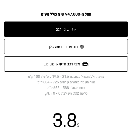
החל מ-947,000 ש"ח כולל מע"מ
שינוי דגם
בנה את הפורשה שלך
מצא רכב חדש או משומש
צריכת דלק/חשמל משולבת
21.6 - 19.5 קוט"ש / 100 ק"מ
טווח חשמלי באזורים עירוניים
725 - 804 ק"מ
טווח משולב
588 - 653 ק"מ
פליטת CO2 משולבת
0 - 0 g/km
3.8
s