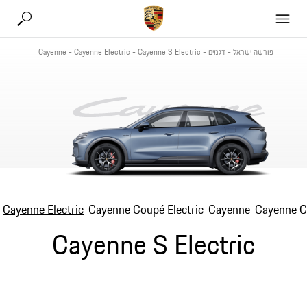
פורשה ישראל
-
דגמים
-
Cayenne S Electric
-
Cayenne Electric
-
Cayenne
Cayenne Electric
Cayenne Coupé Electric
Cayenne
Cayenne 
Cayenne S Electric