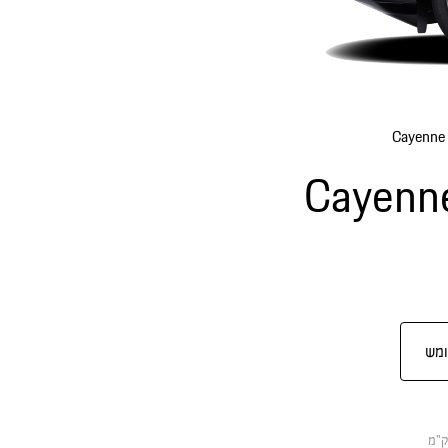
Cayenne 
Cayenne
ומש