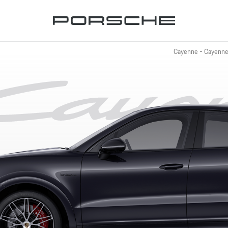
Cayenne
-
Cayenne 