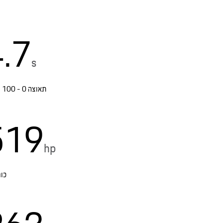
.7
s
תאוצה 0 - 100 קמ”ש
519
hp
כוח