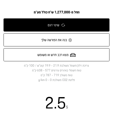
החל מ-1,277,000 ש"ח כולל מע"מ
שינוי דגם
בנה את הפורשה שלך
מצא רכב חדש או משומש
צריכת דלק/חשמל משולבת
21.9 - 19.9 קוט"ש / 100 ק"מ
טווח חשמלי באזורים עירוניים
577 - 638 ק"מ
טווח משולב
719 - 787 ק"מ
פליטת CO2 משולבת
0 - 0 g/km
2.5
s