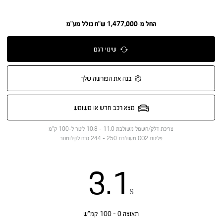
החל מ-1,477,000 ש"ח כולל מע"מ
שינוי דגם
בנה את הפורשה שלך
מצא רכב חדש או משומש
צריכת דלק/חשמל משולבת
11.0 - 10.8 ליטר ל-100 ק"מ
פליטת CO2 משולבת
250 - 244 גרם לקילומטר
3.1
s
תאוצה 0 - 100 קמ”ש