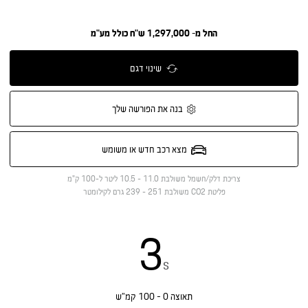
החל מ- 1,297,000 ש"ח כולל מע"מ
שינוי דגם
בנה את הפורשה שלך
מצא רכב חדש או משומש
צריכת דלק/חשמל משולבת
11.0 - 10.5 ליטר ל-100 ק"מ
פליטת CO2 משולבת
251 - 239 גרם לקילומטר
3
s
תאוצה 0 - 100 קמ”ש