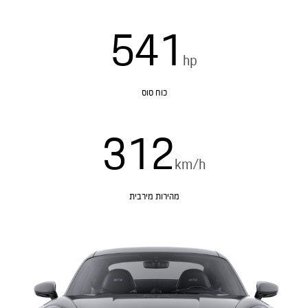
541
hp
כוח סוס
312
km/h
מהירות מירבית