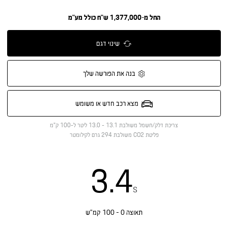
החל מ-1,377,000 ש"ח כולל מע"מ
שינוי דגם
בנה את הפורשה שלך
מצא רכב חדש או משומש
צריכת דלק/חשמל משולבת
13.1 - 13.0 ליטר ל-100 ק"מ
פליטת CO2 משולבת
294 גרם לקילומטר
3.4
s
תאוצה 0 - 100 קמ”ש