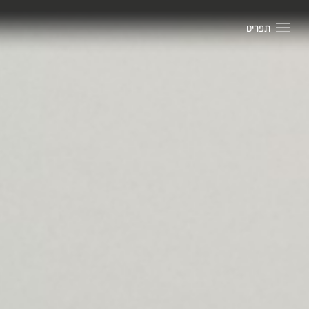
ורשה
שראל
תפריט